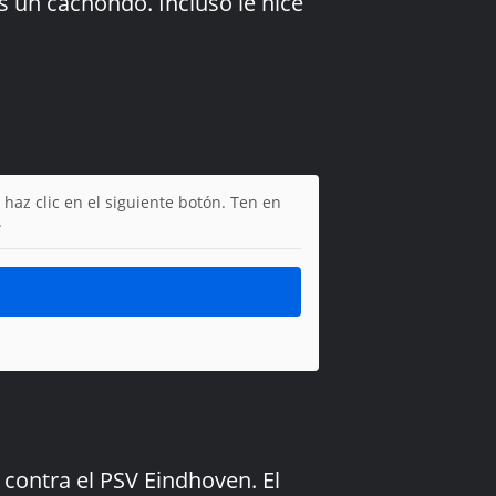
s un cachondo. Incluso le hice
 haz clic en el siguiente botón. Ten en
.
contra el PSV Eindhoven. El