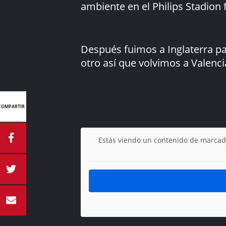
ambiente en el Philips Stadion
Después fuimos a Inglaterra pa
otro así que volvimos a Valenc
SHARE
COMPARTIR
Estás viendo un contenido de marcad