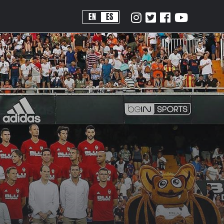
EN
ES