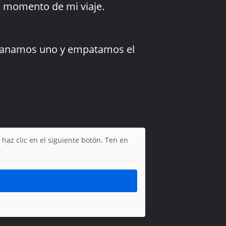
ro momento de mi viaje.
n. Ganamos uno y empatamos el
 haz clic en el siguiente botón. Ten en
.