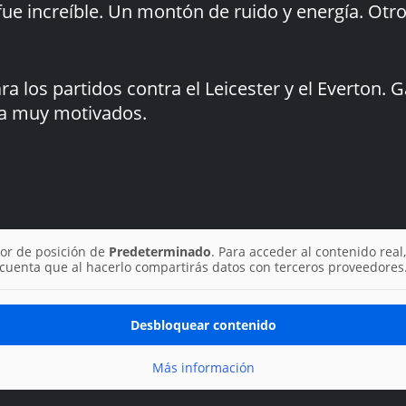
 fue increíble. Un montón de ruido y energía. Ot
ra los partidos contra el Leicester y el Everto
ia muy motivados.
or de posición de
Predeterminado
. Para acceder al contenido real,
cuenta que al hacerlo compartirás datos con terceros proveedores
Desbloquear contenido
Más información