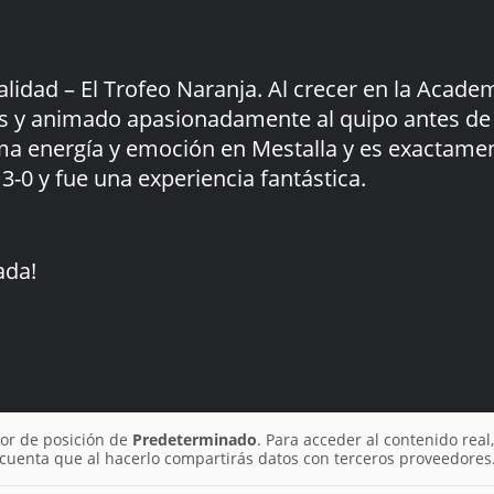
lidad – El Trofeo Naranja. Al crecer en la Acade
es y animado apasionadamente al quipo antes de
a energía y emoción en Mestalla y es exactament
-0 y fue una experiencia fantástica.
ada!
or de posición de
Predeterminado
. Para acceder al contenido real,
cuenta que al hacerlo compartirás datos con terceros proveedores