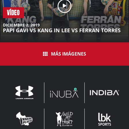
VÍDEO
DICIEMBRE 2, 2019
PAPI GAVI VS KANG IN LEE VS FERRAN TORRES
MÁS IMÁGENES
INDIBA
UNDER
INUBA
ARMOUR
LEADERBROCK
KOP
WAHF
SPORTS
WIDE
WIDE