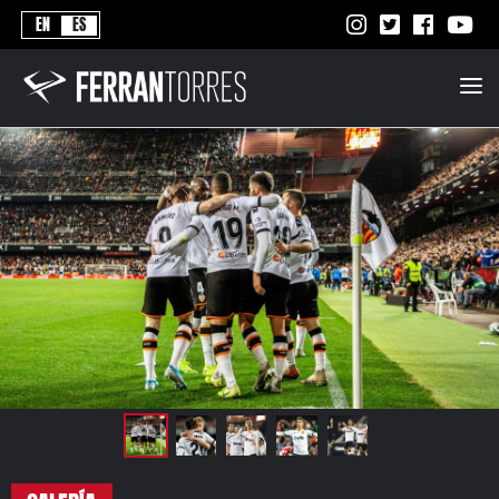
Never
EN
ES
Stops
Ferran
Torres
-
Better
Never
Stops