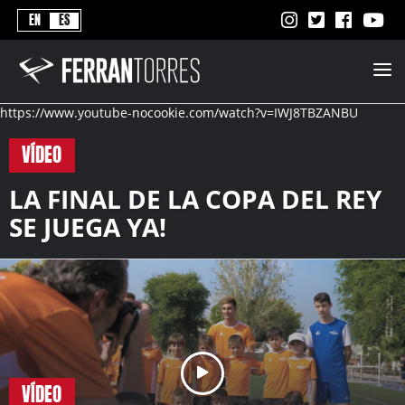
Never
EN
ES
Stops
Ferran
Torres
-
Better
https://www.youtube-nocookie.com/watch?v=IWJ8TBZANBU
Never
Stops
VÍDEO
LA FINAL DE LA COPA DEL REY
SE JUEGA YA!
VÍDEO