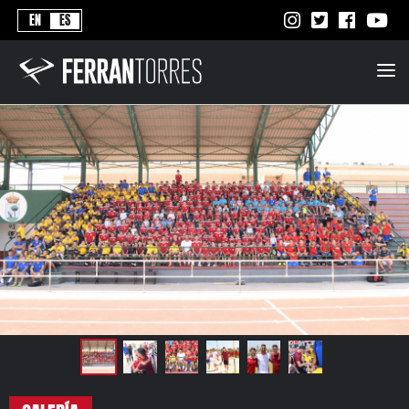
Never
EN
ES
Stops
Ferran
Torres
-
Better
Never
Stops