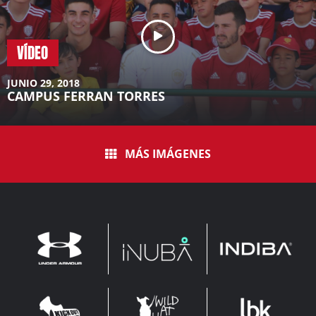
VÍDEO
JUNIO 29, 2018
CAMPUS FERRAN TORRES
MÁS IMÁGENES
INDIBA
UNDER
INUBA
ARMOUR
LEADERBROCK
KOP
WAHF
SPORTS
WIDE
WIDE